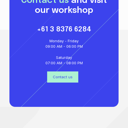
Contact us
and visit
our workshop
+61 3 8376 6284
Monday - Friday
09:00 AM - 06:00 PM
Saturday
07:00 AM - 08:00 PM
Contact us