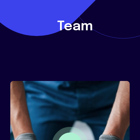
-
Team